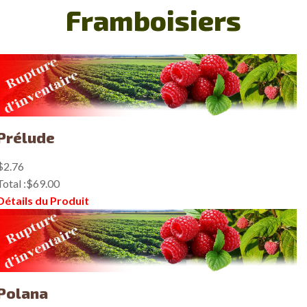
Framboisiers
Prélude
$2.76
Total :
$69.00
Détails du Produit
Polana