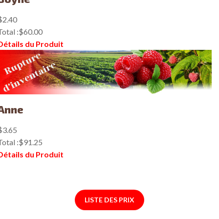
$2.40
Total :
$60.00
Détails du Produit
Anne
$3.65
Total :
$91.25
Détails du Produit
LISTE DES PRIX