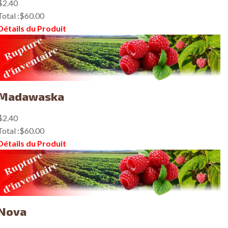
$2.40
Total :
$60.00
Détails du Produit
Madawaska
$2.40
Total :
$60.00
Détails du Produit
Nova