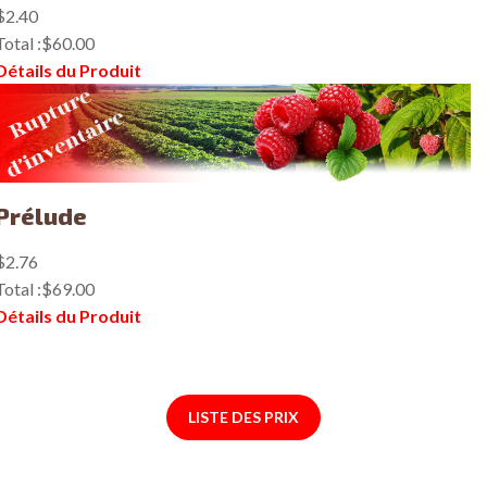
$2.40
Total :
$60.00
Détails du Produit
Prélude
$2.76
Total :
$69.00
Détails du Produit
LISTE DES PRIX